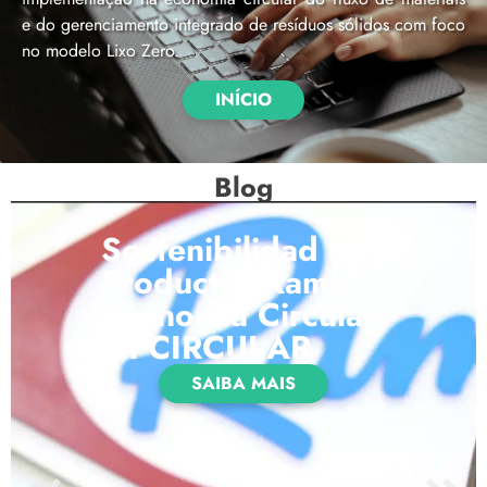
e do gerenciamento integrado de resíduos sólidos com foco
no modelo Lixo Zero.
INÍCIO
Blog
Sostenibilidad en
Productos Ramo:
Economía Circular
en CIRCULAR
SAIBA MAIS