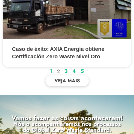
Caso de éxito: AXIA Energía obtiene
Certificación Zero Waste Nivel Oro
1
3
4
5
2
VEJA MAIS
Vamos fazer as coisas acontecerem!
Nós o acompanharemos nos processos
do Global Zero Waste Standard.