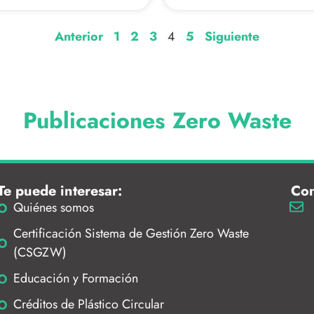
Anterior
1
2
3
4
5
Siguiente
Publicaciones Zero Waste
Te puede interesar:
Con
Quiénes somos
Certificación Sistema de Gestión Zero Waste
(CSGZW)
Educación y Formación
Créditos de Plástico Circular