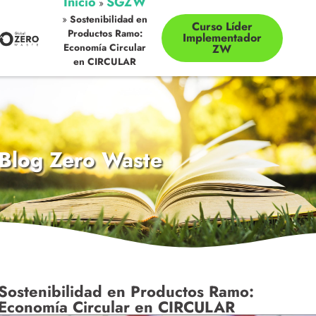
Inicio
SGZW
»
»
Sostenibilidad en
Curso Líder
Productos Ramo:
Implementador
Economía Circular
ZW
en CIRCULAR
Blog Zero Waste
Sostenibilidad en Productos Ramo:
Economía Circular en CIRCULAR